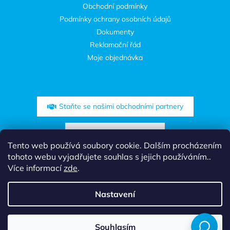
Obchodní podmínky
Podmínky ochrany osobních údajů
Dokumenty
Reklamační řád
Moje objednávka
Staňte se našimi obchodními partnery
Zóna pro projektanty
Tento web používá soubory cookie. Dalším procházením
tohoto webu vyjadřujete souhlas s jejich používáním..
Více informací
zde
.
Nastavení
Vytvořil Shoptet
Využijte mimořádnou akci a objednejte si svojí domovní čistírnu.
Souhlasím
Copyright 2026
Aquatec CZ
. Všechna práva vyhrazena.