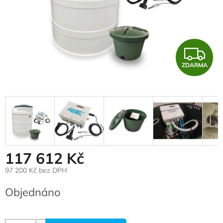
Z
ZDARMA
117 612 Kč
97 200 Kč bez DPH
Měrná cena:
Objednáno