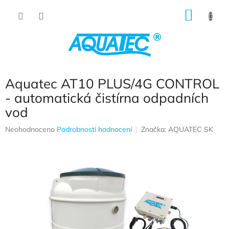
Přejít na obsah
NÁKUP
Aquatec AT10 PLUS/4G CONTROL
- automatická čistírna odpadních
vod
Průměrné hodnocení produktu je 0,0 z 5 hvězdiček.
Neohodnoceno
Podrobnosti hodnocení
Značka:
AQUATEC SK