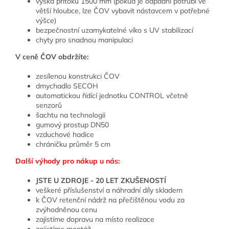
výška přítoku 1500 mm (pokud je odpadní potrubí ve
větší hloubce, lze ČOV vybavit nástavcem v potřebné
výšce)
bezpečnostní uzamykatelné víko s UV stabilizací
chyty pro snadnou manipulaci
V ceně ČOV obdržíte:
zesílenou konstrukci ČOV
dmychadlo SECOH
automatickou řídící jednotku CONTROL včetně
senzorů
šachtu na technologii
gumový prostup DN50
vzduchové hadice
chráničku průměr 5 cm
Další výhody pro nákup u nás:
JSTE U ZDROJE - 20 LET ZKUŠENOSTÍ
veškeré příslušenství a náhradní díly skladem
k ČOV retenční nádrž na přečištěnou vodu za
zvýhodněnou cenu
zajistíme dopravu na místo realizace