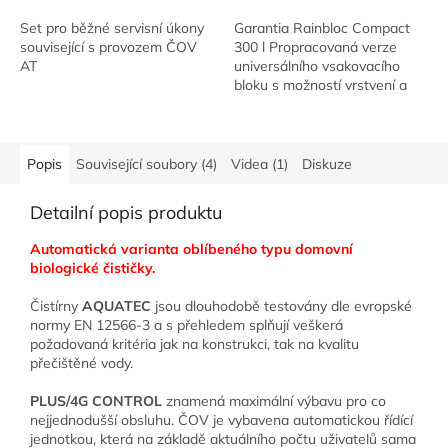
Set pro běžné servisní úkony
Garantia Rainbloc Compact
související s provozem ČOV
300 l Propracovaná verze
AT
universálního vsakovacího
bloku s možností vrstvení a
skládání jednotlivých dílů do
různých tvarů a velikostí.
Vsakovací...
Popis
Související soubory (4)
Videa (1)
Diskuze
Detailní popis produktu
Automatická varianta oblíbeného typu domovní
biologické čističky.
Čistírny
AQUATEC
jsou dlouhodobě testovány dle evropské
normy EN 12566-3 a s přehledem splňují veškerá
požadovaná kritéria jak na konstrukci, tak na kvalitu
přečištěné vody.
PLUS/4G CONTROL
znamená maximální výbavu pro co
nejjednodušší obsluhu.
ČOV je vybavena automatickou řídící
jednotkou, která na základě aktuálního počtu uživatelů sama