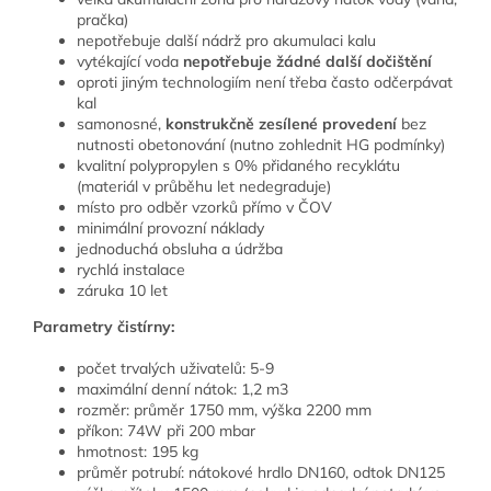
pračka)
nepotřebuje další nádrž pro akumulaci kalu
vytékající voda
nepotřebuje žádné další dočištění
oproti jiným technologiím není třeba často odčerpávat
kal
samonosné,
konstrukčně zesílené provedení
bez
nutnosti obetonování (nutno zohlednit HG podmínky)
kvalitní polypropylen s 0% přidaného recyklátu
(materiál v průběhu let nedegraduje)
místo pro odběr vzorků přímo v ČOV
minimální provozní náklady
jednoduchá obsluha a údržba
rychlá instalace
záruka 10 let
Parametry čistírny:
počet trvalých uživatelů: 5-9
maximální denní nátok: 1,2 m3
rozměr: průměr 1750 mm, výška 2200 mm
příkon: 74W při 200 mbar
hmotnost: 195 kg
průměr potrubí: nátokové hrdlo DN160, odtok DN125