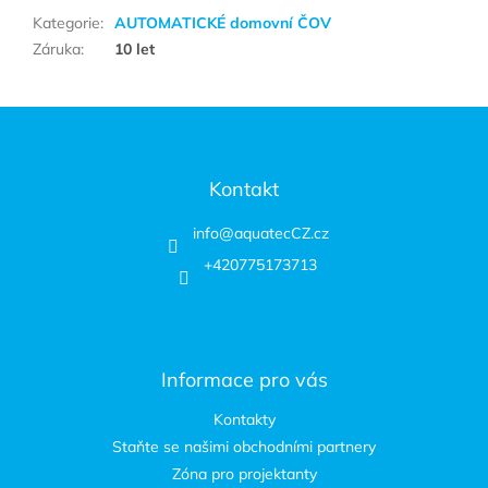
Kategorie
:
AUTOMATICKÉ domovní ČOV
Záruka
:
10 let
Zápatí
Kontakt
info
@
aquatecCZ.cz
+420775173713
Informace pro vás
Kontakty
Staňte se našimi obchodními partnery
Zóna pro projektanty