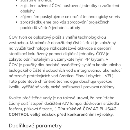
zajistíme montáž
zajistíme oživení ČOV, nastavení jednotky a zaškolení
obsluhy
zájemcům poskytujeme celoroční technologický servis
zprostředkujeme pro vás zpracování projekčních
podkladů včetně jednání s úřady
ČOV tvoří celoplastový plášť s vnitřní technologickou
vestavbou. Maximálně dosažitelný čistící efekt je založený
na využití technologie nízkozátěžové aktivace s aerobní
stabilizací kalu řízený pomocí digitální jednotky. ČOV je
zakryta odnímatelným a uzamykatelným PP krytem. V
ČOV je použitý dlouhodobě osvědčený systém kontinuálního
biologického čištění odpadních vod s integrovanou akumulací
nárazově protékajících vod (Vertical Flow Labyrint - VFL).
Tato patentově chráněná technologie dosahuje vysokou
kvalitu vyčištěné vody, nízké pořizovací i provozní náklady.
Kvalita přečištěné vody je na takové úrovni, že není třeba
žádný další stupeň dočištění (UV lampa, dávkování srážedla
fosforu, písková filtrace,...)
Tím získává ČOV AT PLUS/4G
CONTROL velký náskok před konkurenčními výrobky.
Doplňkové parametry