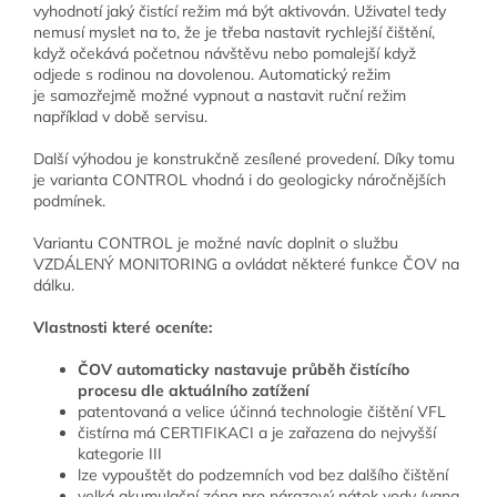
vyhodnotí jaký čistící režim má být aktivován. Uživatel tedy
nemusí myslet na to, že je třeba nastavit rychlejší čištění,
když očekává početnou návštěvu nebo pomalejší když
odjede s rodinou na dovolenou. Automatický režim
je samozřejmě možné vypnout a nastavit ruční režim
například v době servisu.
Další výhodou je konstrukčně zesílené provedení. Díky tomu
je varianta CONTROL vhodná i do geologicky náročnějších
podmínek.
Variantu CONTROL je možné navíc doplnit o službu
VZDÁLENÝ MONITORING a ovládat některé funkce ČOV na
dálku.
Vlastnosti které oceníte:
ČOV automaticky nastavuje průběh čistícího
procesu dle aktuálního zatížení
patentovaná a velice účinná technologie čištění VFL
čistírna má CERTIFIKACI a je zařazena do nejvyšší
kategorie III
lze vypouštět do podzemních vod bez dalšího čištění
velká akumulační zóna pro nárazový nátok vody (vana,