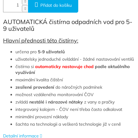
Přidat do košíku
AUTOMATICKÁ čistírna odpadních vod pro 5-
9 uživatelů
Hlavní přednosti této čistírny:
určena pro
5-9 uživatelů
uživatelsky jednoduché ovládání - žádné nastavování ventilů
čistírna si
automaticky nastavuje chod
podle aktuálního
využívání
maximální kvalita čištění
zesílené provedení
do náročných podmínek
možnost vzdáleného monitorování ČOV
zvládá
nestálé i nárazové nátoky
z vany a pračky
integrovaný kalojem - ČOV není třeba často odkalovat
minimální provozní náklady
šachta na technologii a veškerá technologie již v ceně
Detailní informace