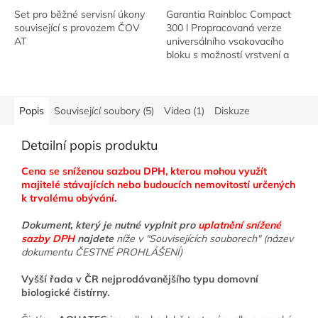
Set pro běžné servisní úkony
Garantia Rainbloc Compact
související s provozem ČOV
300 l Propracovaná verze
AT
universálního vsakovacího
bloku s možností vrstvení a
skládání jednotlivých dílů do
různých tvarů a velikostí.
Vsakovací...
Popis
Související soubory (5)
Videa (1)
Diskuze
Detailní popis produktu
Cena se sníženou sazbou DPH, kterou mohou využít
majitelé stávajících nebo budoucích nemovitostí určených
k trvalému obývání.
Dokument, který je nutné vyplnit pro
uplatnění snížené
sazby DPH
najdete
níže v "Souvisejících souborech" (název
dokumentu ČESTNÉ PROHLÁŠENÍ)
Vyšší řada v ČR nejprodávanějšího typu domovní
biologické čistírny.