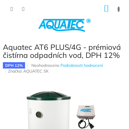
Přejít na obsah
NÁKUP
Aquatec AT6 PLUS/4G - prémiová
čistírna odpadních vod, DPH 12%
Průměrné hodnocení produktu je 0,0 z 5 hvězdiček.
Neohodnoceno
Podrobnosti hodnocení
DPH 12%
Značka:
AQUATEC SK