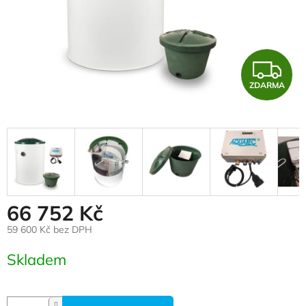
Z
ZDARMA
66 752 Kč
59 600 Kč bez DPH
Měrná cena:
Skladem