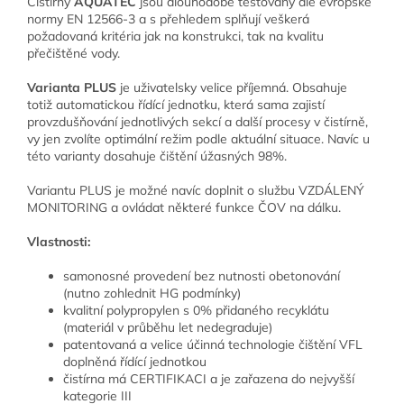
Čistírny
AQUATEC
jsou dlouhodobě testovány dle evropské
normy EN 12566-3 a s přehledem splňují veškerá
požadovaná kritéria jak na konstrukci, tak na kvalitu
přečištěné vody.
Varianta PLUS
je uživatelsky velice příjemná. Obsahuje
totiž automatickou řídící jednotku, která sama zajistí
provzdušňování jednotlivých sekcí a další procesy v čistírně,
vy jen zvolíte optimální režim podle aktuální situace. Navíc u
této varianty dosahuje čištění úžasných 98%.
Variantu PLUS je možné navíc doplnit o službu VZDÁLENÝ
MONITORING a ovládat některé funkce ČOV na dálku.
Vlastnosti:
samonosné provedení bez nutnosti obetonování
(nutno zohlednit HG podmínky)
kvalitní polypropylen s 0% přidaného recyklátu
(materiál v průběhu let nedegraduje)
patentovaná a velice účinná technologie čištění VFL
doplněná řídící jednotkou
čistírna má CERTIFIKACI a je zařazena do nejvyšší
kategorie III