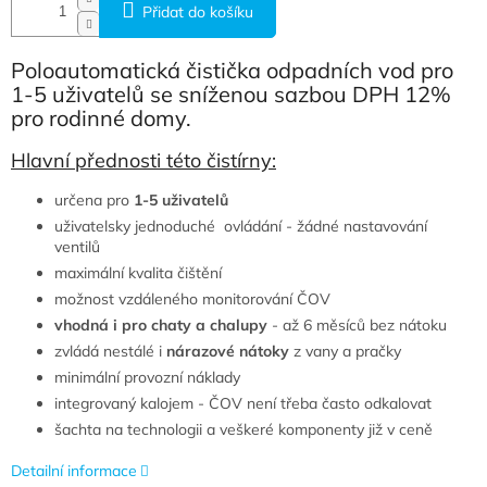
Přidat do košíku
Poloautomatická čistička odpadních vod pro
1-5 uživatelů se sníženou sazbou DPH 12%
pro rodinné domy.
Hlavní přednosti této čistírny:
určena pro
1-5 uživatelů
uživatelsky jednoduché ovládání - žádné nastavování
ventilů
maximální kvalita čištění
možnost vzdáleného monitorování ČOV
vhodná i pro chaty a chalupy
- až 6 měsíců bez nátoku
zvládá nestálé i
nárazové nátoky
z vany a pračky
minimální provozní náklady
integrovaný kalojem - ČOV není třeba často odkalovat
šachta na technologii a veškeré komponenty již v ceně
Detailní informace