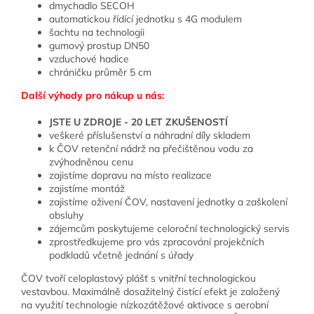
dmychadlo SECOH
automatickou řídící jednotku s 4G modulem
šachtu na technologii
gumový prostup DN50
vzduchové hadice
chráničku průměr 5 cm
Další výhody pro nákup u nás:
JSTE U ZDROJE - 20 LET ZKUŠENOSTÍ
veškeré příslušenství a náhradní díly skladem
k ČOV retenční nádrž na přečištěnou vodu za
zvýhodněnou cenu
zajistíme dopravu na místo realizace
zajistíme montáž
zajistíme oživení ČOV, nastavení jednotky a zaškolení
obsluhy
zájemcům poskytujeme celoroční technologický servis
zprostředkujeme pro vás zpracování projekčních
podkladů včetně jednání s úřady
ČOV tvoří celoplastový plášť s vnitřní technologickou
vestavbou. Maximálně dosažitelný čistící efekt je založený
na využití technologie nízkozátěžové aktivace s aerobní