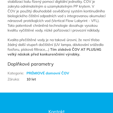
stabilizací kalu řízený pomocí digitální jednotky. ČOV je
zakryta odnímatelným a uzamykatelným PP krytem. V
ČOV je použitý dlouhodobě osvědčený systém kontinuálního
biologického čištění odpadních vod s integrovanou akumulací
nárazově protékajících vod (Vertical Flow Labyrint - VFL).
Tato patentově chráněná technologie dosahuje vysokou
kvalitu vyčištěné vody, nízké pořizovací i provozní náklady.
Kvalita přečištěné vody je na takové úrovni, že není třeba
žádný další stupeň dočištění (UV lampa, dávkování srážedla
fosforu, písková filtrace,...)
Tím získává ČOV AT PLUS/4G
velký náskok před konkurenčními výrobky.
Doplňkové parametry
Kategorie
:
PRÉMIOVÉ domovní ČOV
Záruka
:
10 let
Zápatí
Kontakt