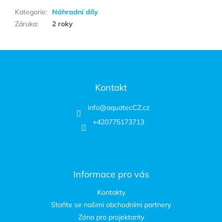
Kategorie
:
Náhradní díly
Záruka
:
2 roky
Zápatí
Kontakt
info
@
aquatecCZ.cz
+420775173713
Informace pro vás
Kontakty
Staňte se našimi obchodními partnery
Zóna pro projektanty