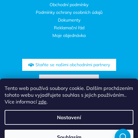
Obchodní podmínky
Podmínky ochrany osobních údajů
Dokumenty
Reklamační řád
Moje objednávka
Staňte se našimi obchodními partnery
Zóna pro projektanty
Tento web používá soubory cookie. Dalším procházením
tohoto webu vyjadřujete souhlas s jejich používáním..
Více informací
zde
.
Nastavení
Vytvořil Shoptet
Využijte mimořádnou akci a objednejte si svojí domovní čistírnu.
Souhlasím
Copyright 2026
Aquatec CZ
. Všechna práva vyhrazena.