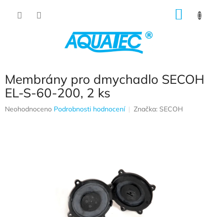
Přejít na obsah
NÁKUP
Membrány pro dmychadlo SECOH
EL-S-60-200, 2 ks
Průměrné hodnocení produktu je 0,0 z 5 hvězdiček.
Neohodnoceno
Podrobnosti hodnocení
Značka:
SECOH