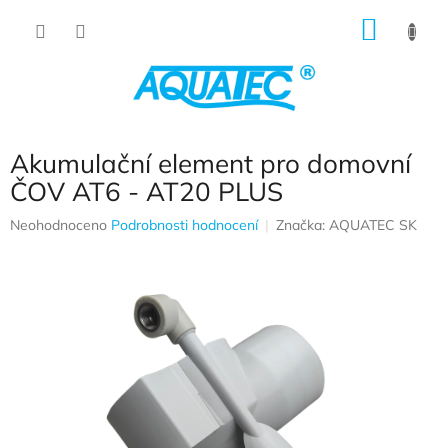
Přejít na obsah
NÁKUP
Akumulační element pro domovní
ČOV AT6 - AT20 PLUS
Průměrné hodnocení produktu je 0,0 z 5 hvězdiček.
Neohodnoceno
Podrobnosti hodnocení
Značka:
AQUATEC SK