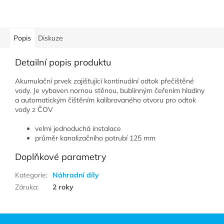
Popis
Diskuze
Detailní popis produktu
Akumulační prvek zajišťující kontinuální odtok přečištěné
vody. Je vybaven nornou stěnou, bublinným čeřením hladiny
a automatickým čištěním kalibrovaného otvoru pro odtok
vody z ČOV
velmi jednoduchá instalace
průměr kanalizačního potrubí 125 mm
Doplňkové parametry
Kategorie
:
Náhradní díly
Záruka
:
2 roky
Zápatí