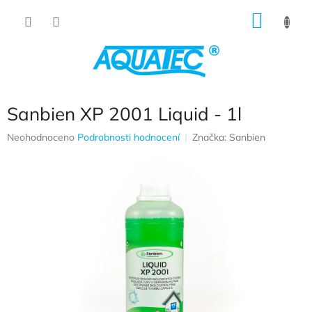
Přejít na obsah
NÁKUP
Sanbien XP 2001 Liquid - 1l
Průměrné hodnocení produktu je 0,0 z 5 hvězdiček.
Neohodnoceno
Podrobnosti hodnocení
Značka:
Sanbien