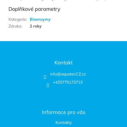
Doplňkové parametry
Kategorie
:
Bioenzymy
Záruka
:
2 roky
Zápatí
Kontakt
info
@
aquatecCZ.cz
+420775173713
Informace pro vás
Kontakty