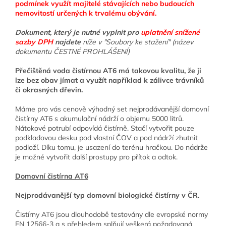
podmínek využít majitelé stávajících nebo budoucích
nemovitostí určených k trvalému obývání.
Dokument, který je nutné vyplnit pro
uplatnění snížené
sazby DPH
najdete
níže v "Soubory ke stažení" (název
dokumentu ČESTNÉ PROHLÁŠENÍ)
Přečištěná voda čistírnou AT6 má takovou kvalitu, že ji
lze bez obav jímat a využít například k zálivce trávníků
či okrasných dřevin.
Máme pro vás cenově výhodný set nejprodávanější domovní
čistírny AT6 s akumulační nádrží o objemu 5000 litrů.
Nátokové potrubí odpovídá čistírně. Stačí vytvořit pouze
podkladovou desku pod vlastní ČOV a pod nádrží zhutnit
podloží. Díku tomu, je usazení do terénu hračkou. Do nádrže
je možné vytvořit další prostupy pro přítok a odtok.
Domovní čistírna AT6
Nejprodávanější typ domovní biologické čistírny v ČR.
Čistírny AT6 jsou dlouhodobě testovány dle evropské normy
EN 12566-3 a s přehledem splňují veškerá požadovaná