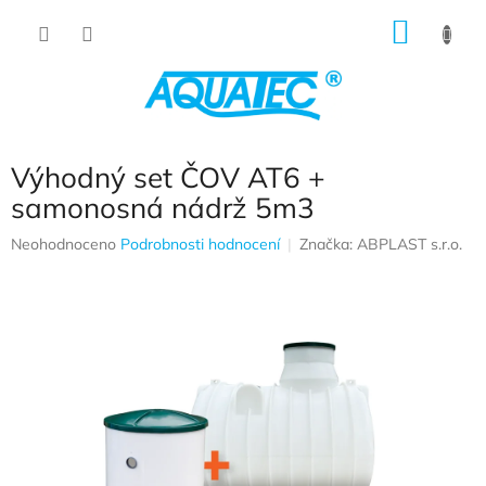
Přejít na obsah
NÁKUP
Výhodný set ČOV AT6 +
samonosná nádrž 5m3
Průměrné hodnocení produktu je 0,0 z 5 hvězdiček.
Neohodnoceno
Podrobnosti hodnocení
Značka:
ABPLAST s.r.o.