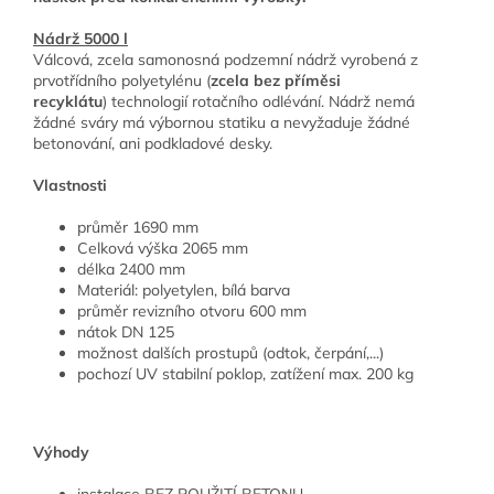
Nádrž 5000 l
Válcová, zcela samonosná podzemní nádrž vyrobená z
prvotřídního polyetylénu (
zcela bez příměsi
recyklátu
) technologií rotačního odlévání. Nádrž nemá
žádné sváry má výbornou statiku a nevyžaduje žádné
betonování, ani podkladové desky.
Vlastnosti
průměr 1690 mm
Celková výška 2065 mm
délka 2400 mm
Materiál: polyetylen, bílá barva
průměr revizního otvoru 600 mm
nátok DN 125
možnost dalších prostupů (odtok, čerpání,...)
pochozí UV stabilní poklop, zatížení max. 200 kg
Výhody
instalace BEZ POUŽITÍ BETONU