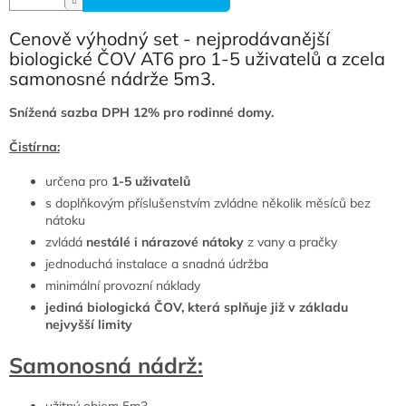
Cenově výhodný set - nejprodávanější
biologické ČOV AT6 pro 1-5 uživatelů a zcela
samonosné nádrže 5m3.
Snížená sazba DPH 12% pro rodinné domy.
Čistírna:
určena pro
1-5 uživatelů
s doplňkovým příslušenstvím zvládne několik měsíců bez
nátoku
zvládá
nestálé i nárazové nátoky
z vany a pračky
jednoduchá instalace a snadná údržba
minimální provozní náklady
jediná biologická ČOV, která splňuje již v základu
nejvyšší limity
Samonosná nádrž:
užitný objem 5m3