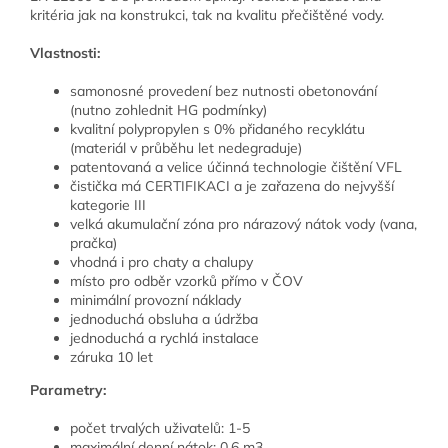
kritéria jak na konstrukci, tak na kvalitu přečištěné vody.
Vlastnosti:
samonosné provedení bez nutnosti obetonování
(nutno zohlednit HG podmínky)
kvalitní polypropylen s 0% přidaného recyklátu
(materiál v průběhu let nedegraduje)
patentovaná a velice účinná technologie čištění VFL
čistička má CERTIFIKACI a je zařazena do nejvyšší
kategorie III
velká akumulační zóna pro nárazový nátok vody (vana,
pračka)
vhodná i pro chaty a chalupy
místo pro odběr vzorků přímo v ČOV
minimální provozní náklady
jednoduchá obsluha a údržba
jednoduchá a rychlá instalace
záruka 10 let
Parametry:
počet trvalých uživatelů: 1-5
maximální denní nátok: 0,6 m3