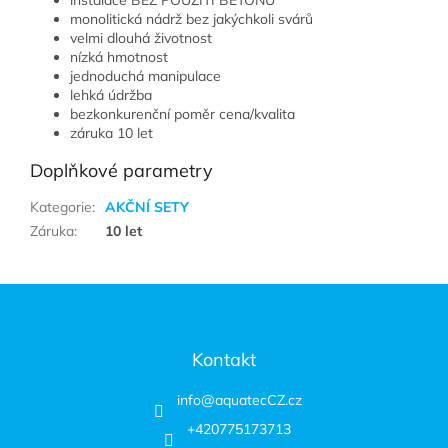
monolitická nádrž bez jakýchkoli svárů
velmi dlouhá životnost
nízká hmotnost
jednoduchá manipulace
lehká údržba
bezkonkurenční poměr cena/kvalita
záruka 10 let
Doplňkové parametry
Kategorie
:
AKČNÍ SETY
Záruka
:
10 let
Zápatí
Kontakt
info
@
aquatecCZ.cz
+420775173713