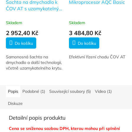
Šachta na dmychadlo k
Mikroprocesor AQC Basic
ČOV AT s uzamykatelným
krytem
Skladem
Skladem
2 952,40 Kč
3 484,80 Kč
Do košíku
Do košíku
Samonosná šachta na
Efektivní řízení chodu ČOV AT
dmychadlo a další technologii,
včetně uzamykatelného krytu.
Popis
Podobné (1)
Související soubory (5)
Videa (1)
Diskuze
Detailní popis produktu
Cena se sníženou sazbou DPH, kterou mohou při splnění