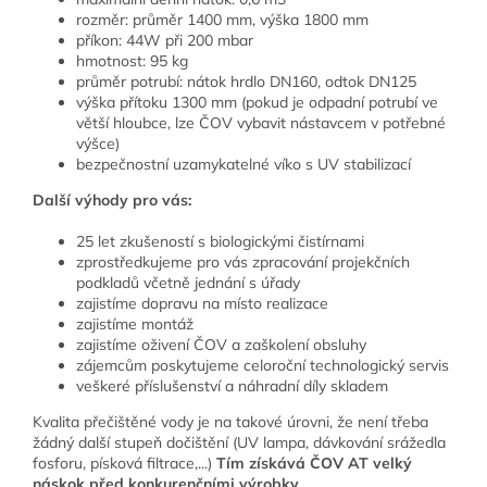
rozměr: průměr 1400 mm, výška 1800 mm
příkon: 44W při 200 mbar
hmotnost: 95 kg
průměr potrubí: nátok hrdlo DN160, odtok DN125
výška přítoku 1300 mm (pokud je odpadní potrubí ve
větší hloubce, lze ČOV vybavit nástavcem v potřebné
výšce)
bezpečnostní uzamykatelné víko s UV stabilizací
Další výhody pro vás:
25 let zkušeností s biologickými čistírnami
zprostředkujeme pro vás zpracování projekčních
podkladů včetně jednání s úřady
zajistíme dopravu na místo realizace
zajistíme montáž
zajistíme oživení ČOV a zaškolení obsluhy
zájemcům poskytujeme celoroční technologický servis
veškeré příslušenství a náhradní díly skladem
Kvalita přečištěné vody je na takové úrovni, že není třeba
žádný další stupeň dočištění (UV lampa, dávkování srážedla
fosforu, písková filtrace,...)
Tím získává ČOV AT velký
náskok před konkurenčními výrobky.